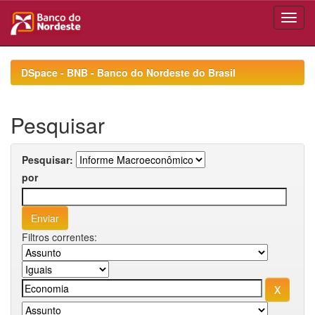
Skip
navigation
DSpace - BNB - Banco do Nordeste do Brasil
Pesquisar
Pesquisar:
por
Filtros correntes: