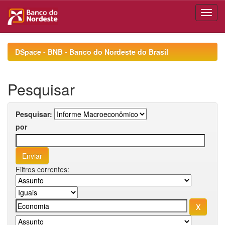
Skip
navigation
DSpace - BNB - Banco do Nordeste do Brasil
Pesquisar
Pesquisar:
por
Filtros correntes: