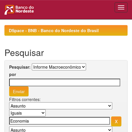
Skip
navigation
DSpace - BNB - Banco do Nordeste do Brasil
Pesquisar
Pesquisar:
por
Filtros correntes: