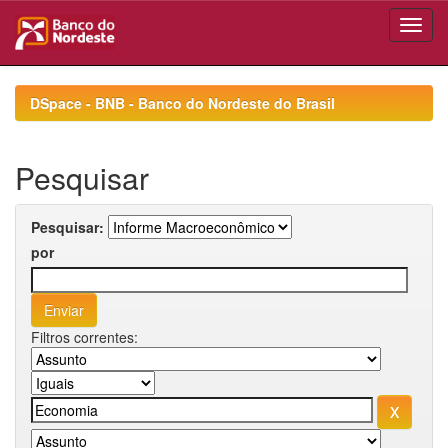
Skip
navigation
DSpace - BNB - Banco do Nordeste do Brasil
Pesquisar
Pesquisar:
por
Filtros correntes: