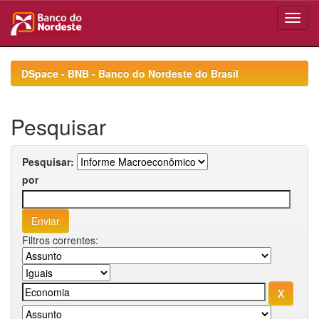
Skip
navigation
DSpace - BNB - Banco do Nordeste do Brasil
Pesquisar
Pesquisar:
por
Filtros correntes: