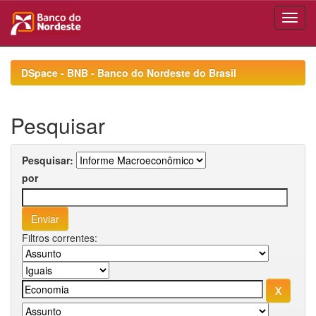
Skip
navigation
DSpace - BNB - Banco do Nordeste do Brasil
Pesquisar
Pesquisar:
por
Filtros correntes: