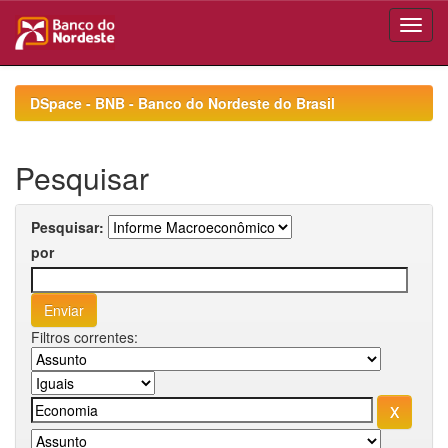
Skip
navigation
DSpace - BNB - Banco do Nordeste do Brasil
Pesquisar
Pesquisar:
por
Filtros correntes: