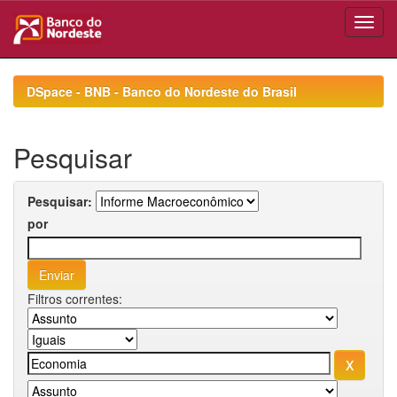
Skip
navigation
DSpace - BNB - Banco do Nordeste do Brasil
Pesquisar
Pesquisar:
por
Filtros correntes: