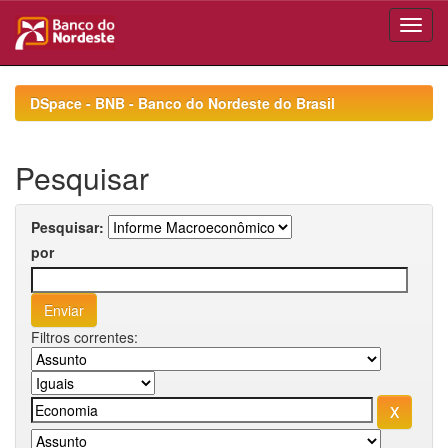
Skip
navigation
DSpace - BNB - Banco do Nordeste do Brasil
Pesquisar
Pesquisar:
por
Filtros correntes: