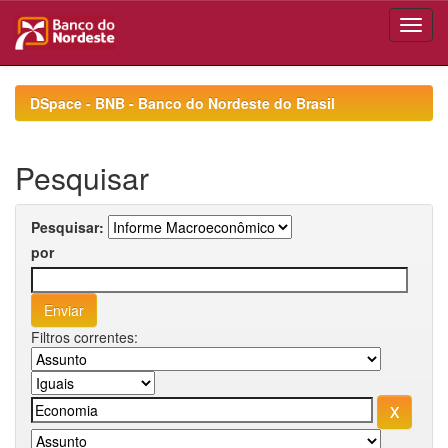
Skip
navigation
DSpace - BNB - Banco do Nordeste do Brasil
Pesquisar
Pesquisar:
por
Filtros correntes: