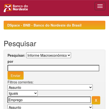
Skip
navigation
DSpace - BNB - Banco do Nordeste do Brasil
Pesquisar
Pesquisar:
por
Filtros correntes: