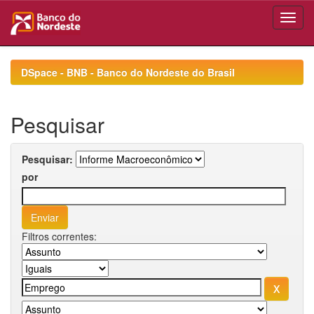
Skip
navigation
DSpace - BNB - Banco do Nordeste do Brasil
Pesquisar
Pesquisar:
por
Filtros correntes: