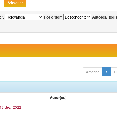
or:
Por ordem
Autores/Regi
Anterior
1
P
Autor(es)
 16 dez. 2022
-