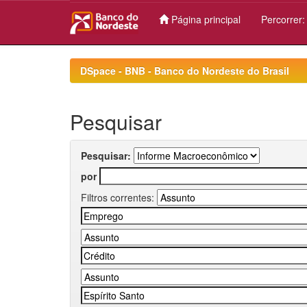
Página principal
Percorrer
Skip
navigation
DSpace - BNB - Banco do Nordeste do Brasil
Pesquisar
Pesquisar:
por
Filtros correntes: