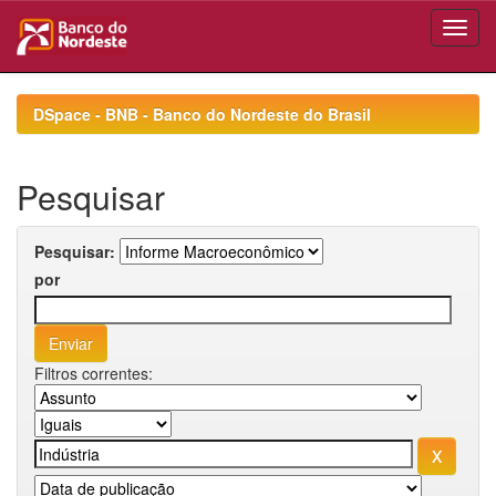
Skip
navigation
DSpace - BNB - Banco do Nordeste do Brasil
Pesquisar
Pesquisar:
por
Filtros correntes: