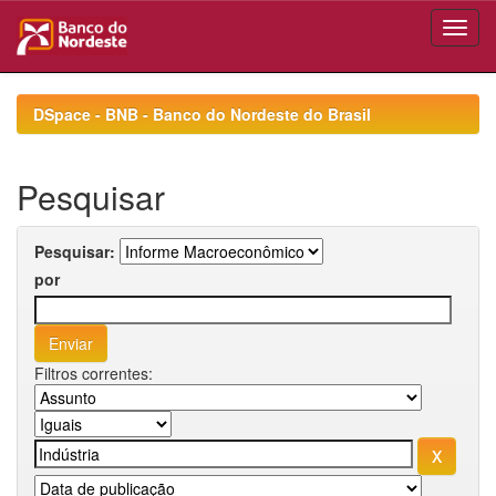
Skip
navigation
DSpace - BNB - Banco do Nordeste do Brasil
Pesquisar
Pesquisar:
por
Filtros correntes: