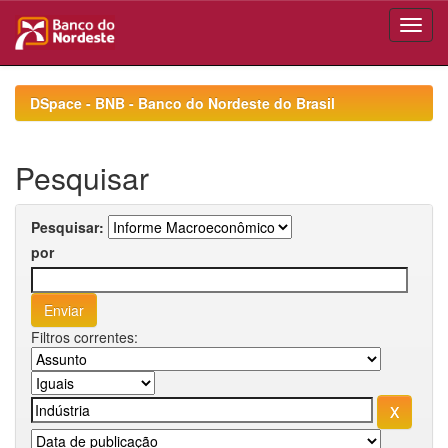
Skip
navigation
DSpace - BNB - Banco do Nordeste do Brasil
Pesquisar
Pesquisar:
por
Filtros correntes: