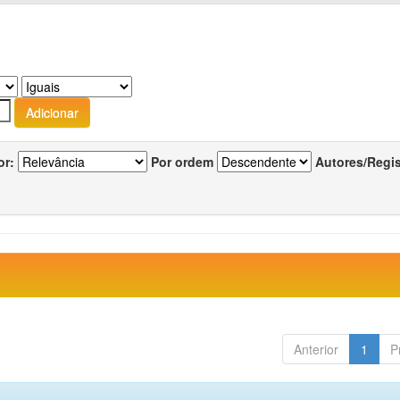
or:
Por ordem
Autores/Regi
Anterior
1
P