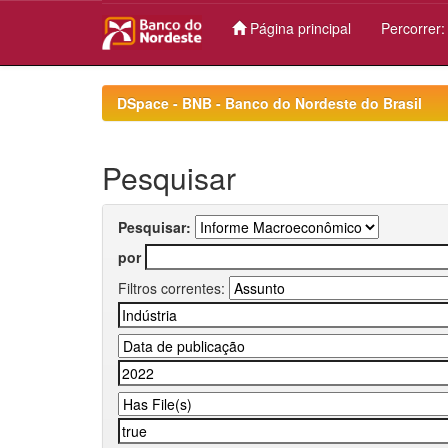
Página principal
Percorrer
Skip
navigation
DSpace - BNB - Banco do Nordeste do Brasil
Pesquisar
Pesquisar:
por
Filtros correntes: