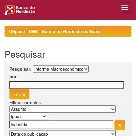
Skip
navigation
DSpace - BNB - Banco do Nordeste do Brasil
Pesquisar
Pesquisar:
por
Filtros correntes: