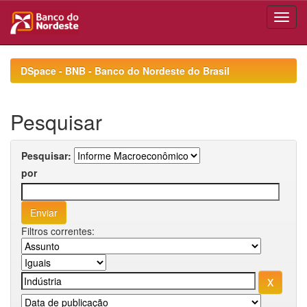
Skip
navigation
DSpace - BNB - Banco do Nordeste do Brasil
Pesquisar
Pesquisar:
por
Filtros correntes: