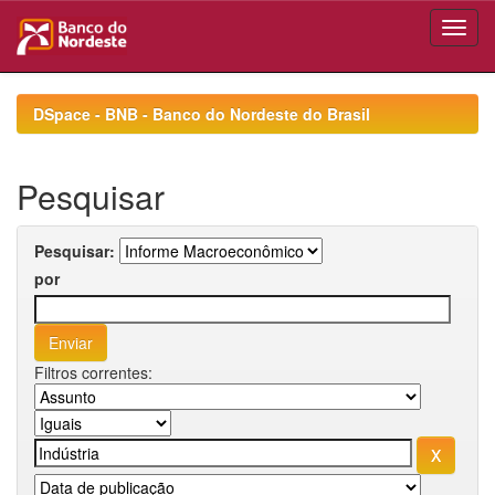
Skip
navigation
DSpace - BNB - Banco do Nordeste do Brasil
Pesquisar
Pesquisar:
por
Filtros correntes: