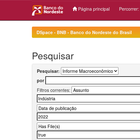
Página principal
Percorrer
Skip
navigation
DSpace - BNB - Banco do Nordeste do Brasil
Pesquisar
Pesquisar:
por
Filtros correntes: