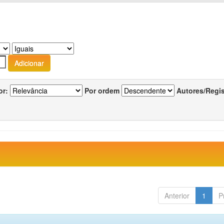
or:
Por ordem
Autores/Regi
Anterior
1
P