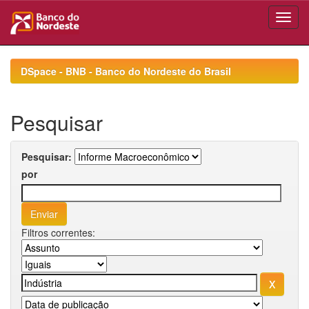
Skip
navigation
DSpace - BNB - Banco do Nordeste do Brasil
Pesquisar
Pesquisar:
por
Filtros correntes: