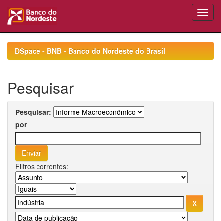
Skip
navigation
DSpace - BNB - Banco do Nordeste do Brasil
Pesquisar
Pesquisar:
por
Filtros correntes: