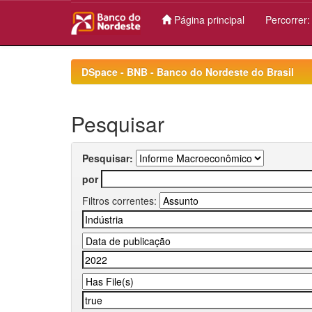
Página principal
Percorrer
Skip
navigation
DSpace - BNB - Banco do Nordeste do Brasil
Pesquisar
Pesquisar:
por
Filtros correntes: