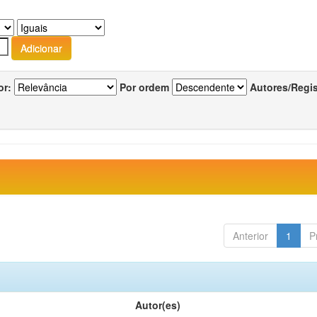
or:
Por ordem
Autores/Regi
Anterior
1
P
Autor(es)