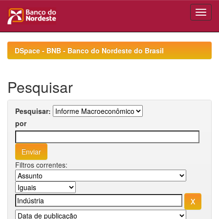
Skip
navigation
DSpace - BNB - Banco do Nordeste do Brasil
Pesquisar
Pesquisar:
por
Filtros correntes: