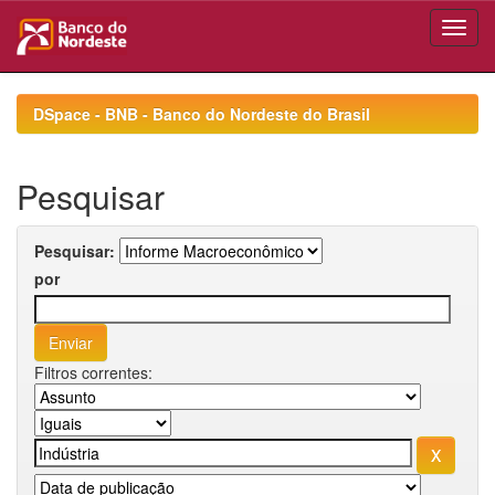
Skip
navigation
DSpace - BNB - Banco do Nordeste do Brasil
Pesquisar
Pesquisar:
por
Filtros correntes: