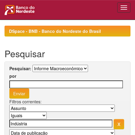
Skip
navigation
DSpace - BNB - Banco do Nordeste do Brasil
Pesquisar
Pesquisar:
por
Filtros correntes: