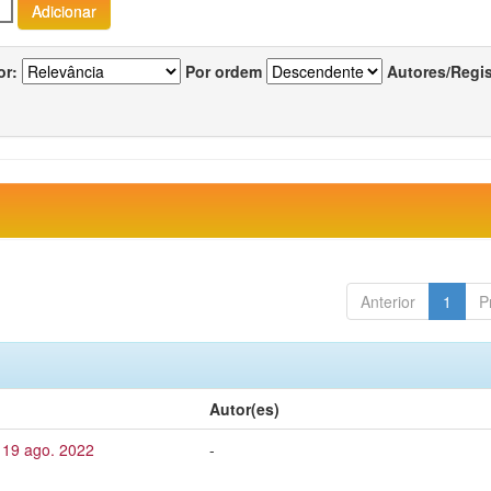
or:
Por ordem
Autores/Regi
Anterior
1
P
Autor(es)
 19 ago. 2022
-