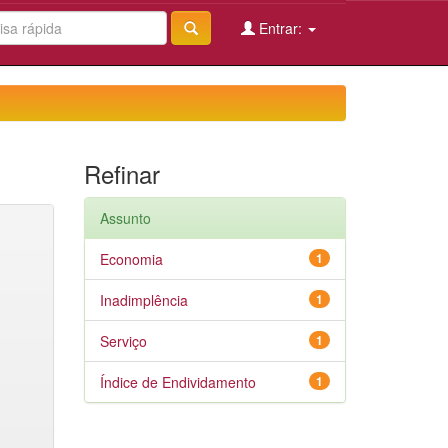
Entrar:
Refinar
Assunto
Economia
1
Inadimplência
1
Serviço
1
Índice de Endividamento
1