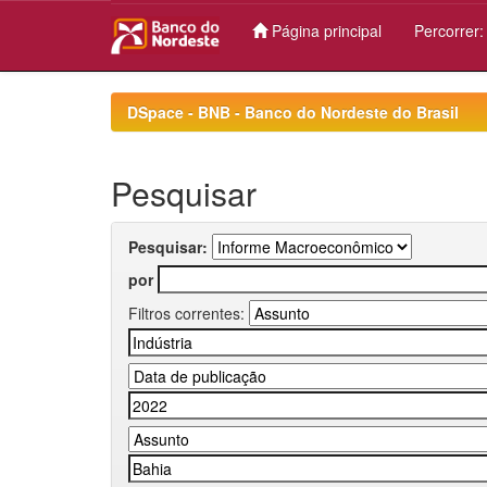
Página principal
Percorrer
Skip
navigation
DSpace - BNB - Banco do Nordeste do Brasil
Pesquisar
Pesquisar:
por
Filtros correntes: