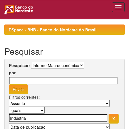
Skip
navigation
DSpace - BNB - Banco do Nordeste do Brasil
Pesquisar
Pesquisar:
por
Filtros correntes: