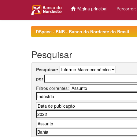
Página principal
Percorrer
Skip
navigation
DSpace - BNB - Banco do Nordeste do Brasil
Pesquisar
Pesquisar:
por
Filtros correntes: