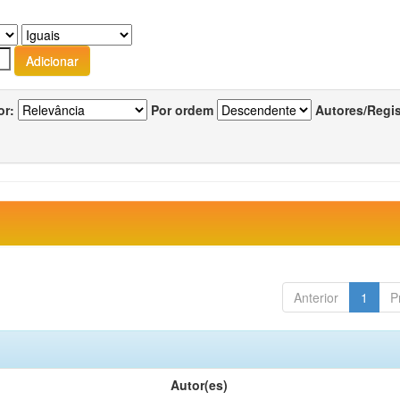
or:
Por ordem
Autores/Regi
Anterior
1
P
Autor(es)