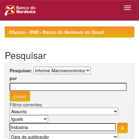
Skip
navigation
DSpace - BNB - Banco do Nordeste do Brasil
Pesquisar
Pesquisar:
por
Filtros correntes: