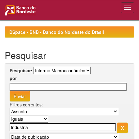
Skip
navigation
DSpace - BNB - Banco do Nordeste do Brasil
Pesquisar
Pesquisar:
por
Filtros correntes: