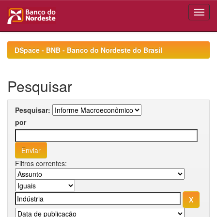
Skip
navigation
DSpace - BNB - Banco do Nordeste do Brasil
Pesquisar
Pesquisar:
por
Filtros correntes: