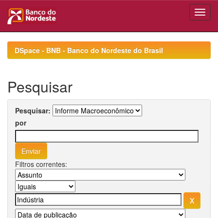
Skip
navigation
DSpace - BNB - Banco do Nordeste do Brasil
Pesquisar
Pesquisar:
por
Filtros correntes: