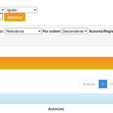
or:
Por ordem
Autores/Regi
Anterior
1
P
Autor(es)