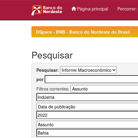
Página principal
Percorrer
Skip
navigation
DSpace - BNB - Banco do Nordeste do Brasil
Pesquisar
Pesquisar:
por
Filtros correntes: