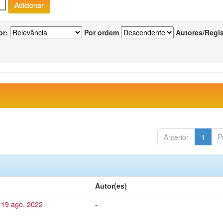
or:
Por ordem
Autores/Regi
Anterior
1
P
Autor(es)
 19 ago. 2022
-