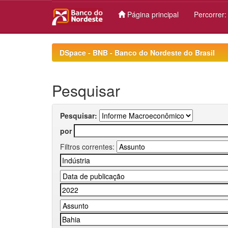
Página principal
Percorrer
Skip
navigation
DSpace - BNB - Banco do Nordeste do Brasil
Pesquisar
Pesquisar:
por
Filtros correntes: