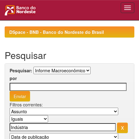
Skip
navigation
DSpace - BNB - Banco do Nordeste do Brasil
Pesquisar
Pesquisar:
por
Filtros correntes: