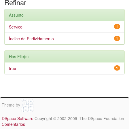
Refinar
Assunto
Serviço
1
Índice de Endividamento
1
Has File(s)
true
1
Theme by
DSpace Software
Copyright © 2002-2009 The DSpace Foundation -
Comentários