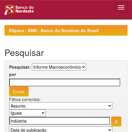
Skip
navigation
DSpace - BNB - Banco do Nordeste do Brasil
Pesquisar
Pesquisar:
por
Filtros correntes: