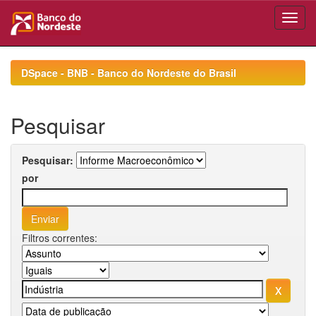
Skip
navigation
DSpace - BNB - Banco do Nordeste do Brasil
Pesquisar
Pesquisar:
por
Filtros correntes: