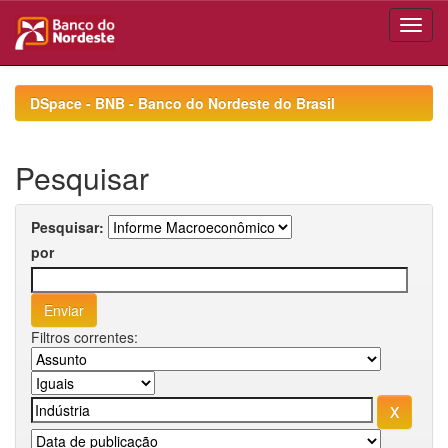
Skip
navigation
DSpace - BNB - Banco do Nordeste do Brasil
Pesquisar
Pesquisar:
por
Filtros correntes: