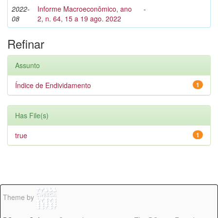
2022-
Informe Macroeconômico, ano
-
08
2, n. 64, 15 a 19 ago. 2022
Refinar
Assunto
Índice de Endividamento
1
Has File(s)
true
1
Theme by