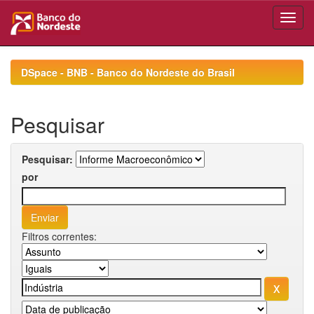
Skip
navigation
DSpace - BNB - Banco do Nordeste do Brasil
Pesquisar
Pesquisar:
por
Filtros correntes: