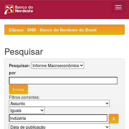
Skip
navigation
DSpace - BNB - Banco do Nordeste do Brasil
Pesquisar
Pesquisar:
por
Filtros correntes: