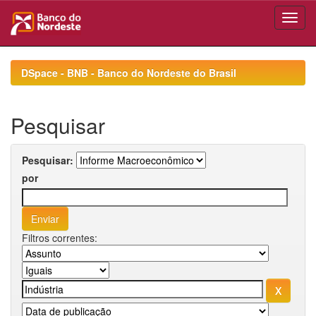
Skip
navigation
DSpace - BNB - Banco do Nordeste do Brasil
Pesquisar
Pesquisar:
por
Filtros correntes: