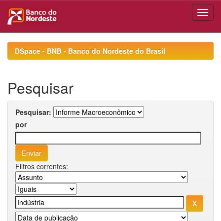
Skip
navigation
DSpace - BNB - Banco do Nordeste do Brasil
Pesquisar
Pesquisar:
por
Filtros correntes: