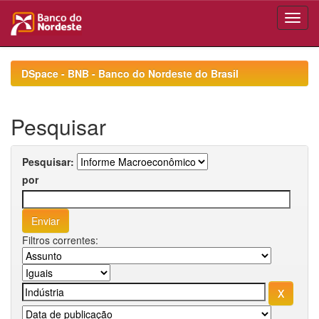
Skip
navigation
DSpace - BNB - Banco do Nordeste do Brasil
Pesquisar
Pesquisar:
por
Filtros correntes: