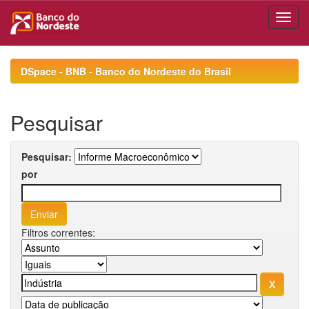
Skip
navigation
DSpace - BNB - Banco do Nordeste do Brasil
Pesquisar
Pesquisar:
por
Filtros correntes: