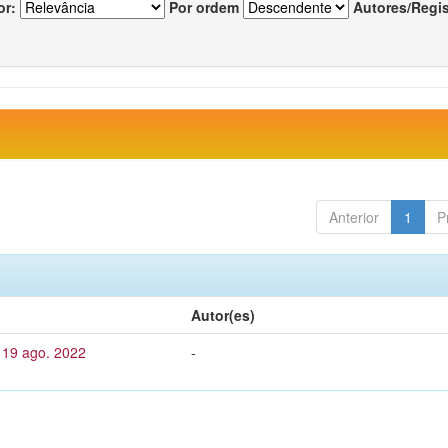
or:
Por ordem
Autores/Regi
Anterior
1
P
Autor(es)
 19 ago. 2022
-