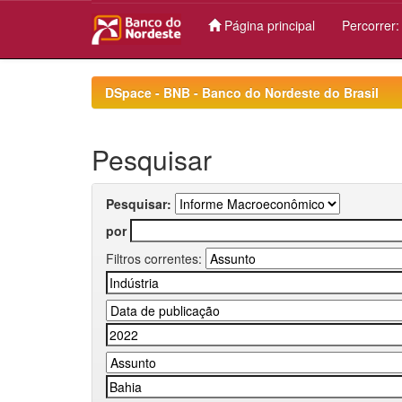
Página principal
Percorrer
Skip
navigation
DSpace - BNB - Banco do Nordeste do Brasil
Pesquisar
Pesquisar:
por
Filtros correntes: