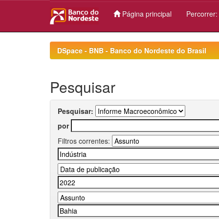
Página principal
Percorrer
Skip
navigation
DSpace - BNB - Banco do Nordeste do Brasil
Pesquisar
Pesquisar:
por
Filtros correntes: