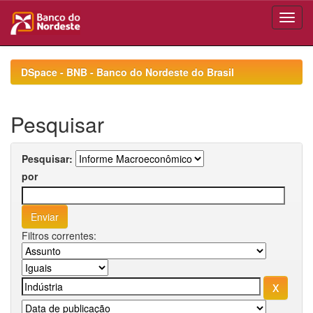
Skip
navigation
DSpace - BNB - Banco do Nordeste do Brasil
Pesquisar
Pesquisar:
por
Filtros correntes: