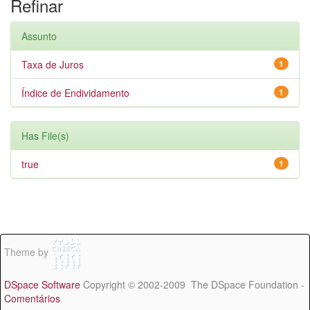
Refinar
Assunto
Taxa de Juros
1
Índice de Endividamento
1
Has File(s)
true
1
Theme by
DSpace Software
Copyright © 2002-2009 The DSpace Foundation -
Comentários