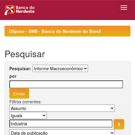
Skip
navigation
DSpace - BNB - Banco do Nordeste do Brasil
Pesquisar
Pesquisar:
por
Filtros correntes: